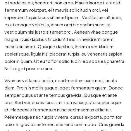
et sodales eu, hendrerit non eros. Mauris laoreet, ante id
fermentum volutpat, elit mauris sollicitudin orci, vel
imperdiet turpis lacus sit amet ipsum. Vestibulum ultrices,
ex at congue vehicula, ipsum orci bibendum nunc, at
vestibulum nisl justo sit amet orci. Aenean vitae congue
magna. Duis dapibus tincidunt felis, in hendrerit lorem
cursus sit amet. Quisque dapibus, lorem a vestibulum
scelerisque, ligula nisl placerat turpis, eu venenatis sapien
dolor in quam. Ut eu tortor sollicitudin leo sodales pharetra.
Nulla eget posuere arcu.
Vivamus vel lacus lacinia, condimentum nunc non, iaculis
diam. Proin in mollis augue, eget fermentum quam. Donec
semper purus ut ante tempus gravida. Quisque et ante
orci. Sed venenatis turpis mi, non varius justo scelerisque
id. Maecenas fermentum nunc sed maximus efficitur.
Pellentesque nec turpis viverra, cursus ex porta, porttitor
odio. In gravida ante nec eleifend commodo. Cras gravida