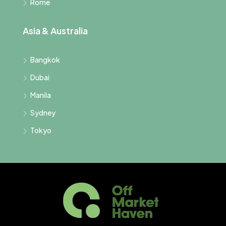
Rome
Asia & Australia
Bangkok
Dubai
Manila
Sydney
Tokyo